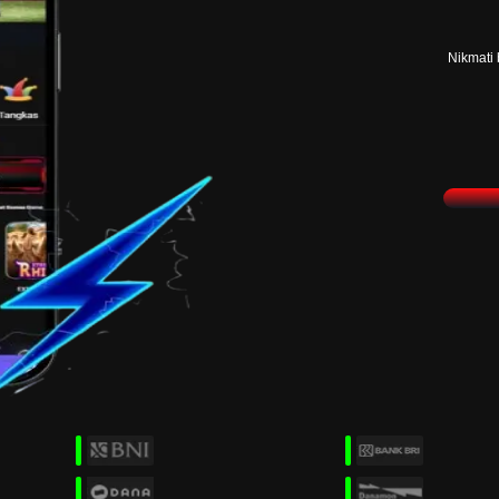
Nikmati