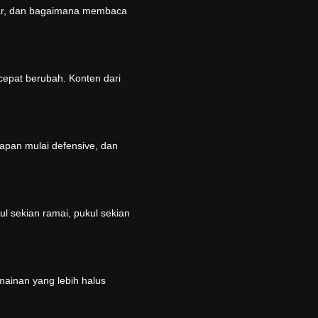
ggar, dan bagaimana membaca
cepat berubah. Konten dari
apan mulai defensive, dan
ul sekian ramai, pukul sekian
mainan yang lebih halus