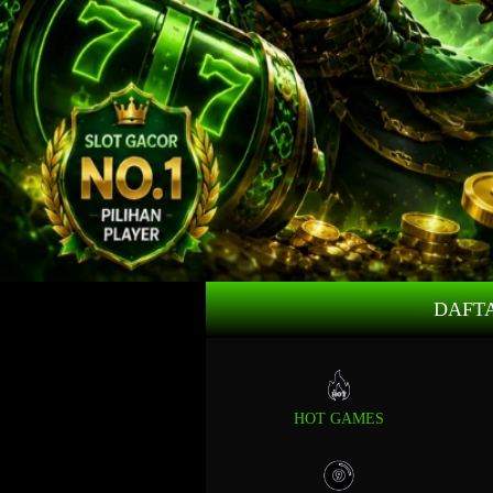
DAFT
HOT GAMES