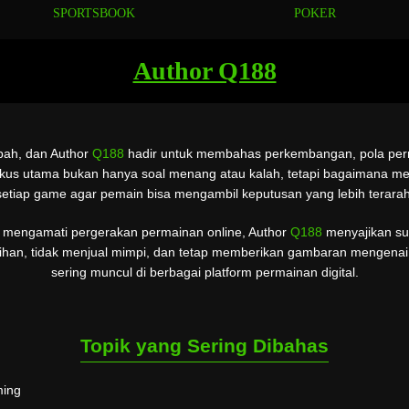
SPORTSBOOK
POKER
Author Q188
ubah, dan Author
Q188
hadir untuk membahas perkembangan, pola perm
kus utama bukan hanya soal menang atau kalah, tetapi bagaimana mem
setiap game agar pemain bisa mengambil keputusan yang lebih terarah
 mengamati pergerakan permainan online, Author
Q188
menyajikan su
bihan, tidak menjual mimpi, dan tetap memberikan gambaran mengenai 
sering muncul di berbagai platform permainan digital.
Topik yang Sering Dibahas
ming