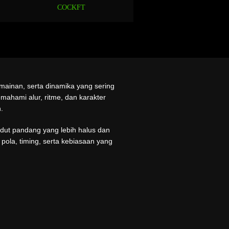
COCKFT
ainan, serta dinamika yang sering
ahami alur, ritme, dan karakter
.
dut pandang yang lebih halus dan
pola, timing, serta kebiasaan yang