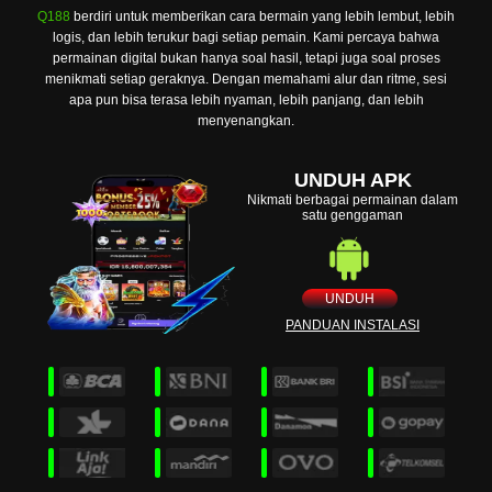
Q188
berdiri untuk memberikan cara bermain yang lebih lembut, lebih
logis, dan lebih terukur bagi setiap pemain. Kami percaya bahwa
permainan digital bukan hanya soal hasil, tetapi juga soal proses
menikmati setiap geraknya. Dengan memahami alur dan ritme, sesi
apa pun bisa terasa lebih nyaman, lebih panjang, dan lebih
menyenangkan.
UNDUH APK
Nikmati berbagai permainan dalam
satu genggaman
UNDUH
PANDUAN INSTALASI