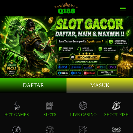
DAFTAR
MASUK
HOT GAMES
SLOTS
LIVE CASINO
SHOOT FISH