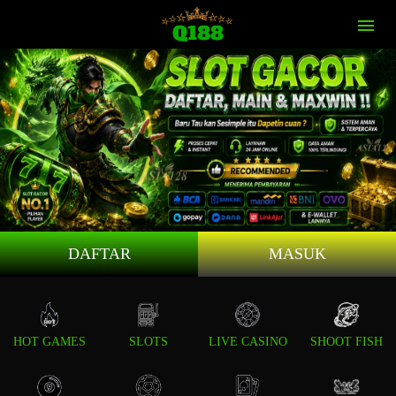
DAFTAR
MASUK
HOT GAMES
SLOTS
LIVE CASINO
SHOOT FISH